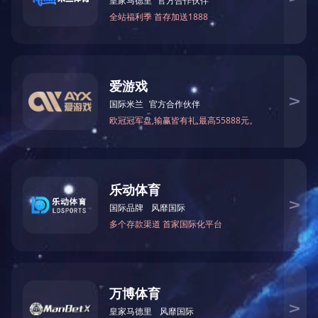
案例详情
您可能感兴趣的新闻
POPULAR INFORMATIO
网架套筒螺栓-螺栓球网架加工设计安装方法
2025-09-18
螺栓球节点网架生产加工、安装中出現的产品质量问题,例如焊接不
斜、锥夹锥璧与底版交汇处不倒圆角、契形马蹄子…
LEJING.COM 价格-什么是LEJING.COM