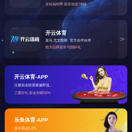
2025-09-18
锥头是螺栓球钢网架结构中采用的零配件，电焊焊接在钢管的顶端，
螺杆越过其底端圆洞拧入螺栓球，螺丝帽在锥头內…
联系电话：15862188298 / 15862188291
联系人：张经理
邮箱：jslpjsgc@163.com
地址：徐州市西郊段园镇万茂产业园区