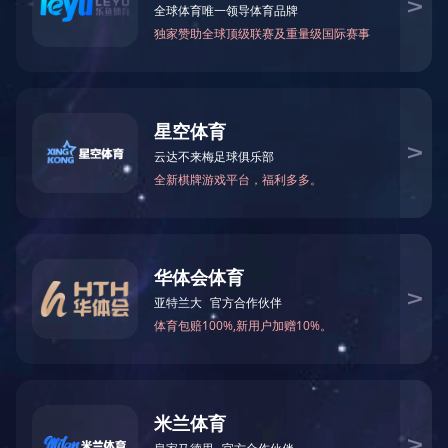
网架杆件
※ 您的当前所在位置：
网站LEJING.COM
-
产品展示
-
高强度螺栓
网架杆件
LEJING.COM
网架套筒
其他产品