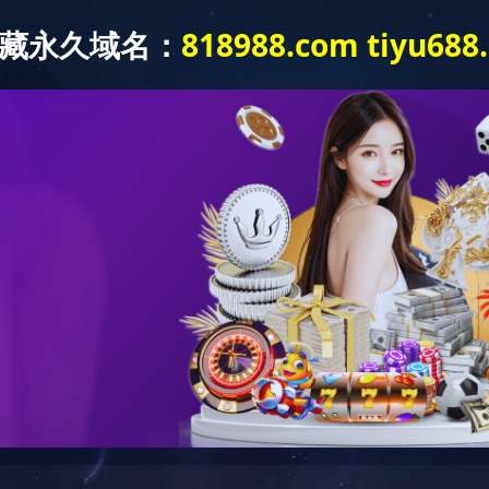
网站
企业介绍
企业资质
产品展示
LEJING.COM
鼎
LEJING.COM
服务或产品感兴趣，可以直接LEJING.COM，
LEJING.COM
LEJING.C
※ 您的当前所在位置：
网站LEJING.COM
-
-