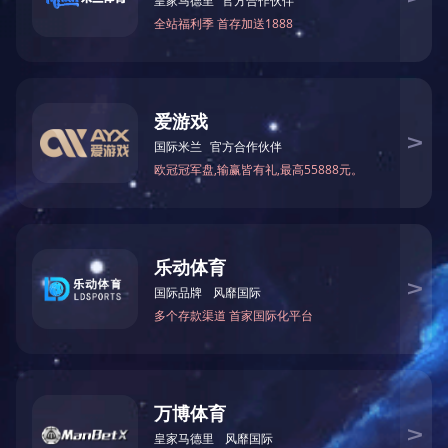
· 2011年：战略升级 - LEJING.COM 应运而生
· 2023年：布局未来 - 顺应国家长三角一体化发展战
· 2025年：科技带领 - 安徽鼎固金属科技有限公司的
· 核心实力：数字背后的硬核支撑 ·
· 精湛团队： 我们拥有73名经验丰富、爱岗敬业的员工
擎。
· 优异产能： 超过10,000平方米的现代化标准厂房，
· 全产业链服务： 我们提供从“设计深化”到“生产安装
· 我们的使命与愿景 ·
以“鼎固”为名，我们秉持“鼎力相助，固若金汤”的经营
未来，鼎固集团将继续以技术创新为驱动，以绿色制造为方
高度。
—— 鼎立天地，固守承诺 ——
· 集团总部： LEJING.COM