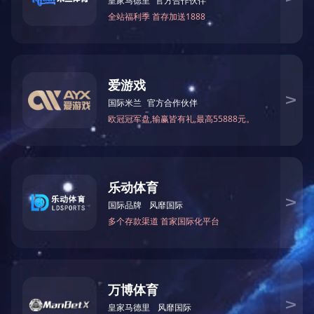
案例详情
您可能感兴趣的新闻
POPULAR INFORMATIO
网架套筒螺栓-螺栓球网架加工设计安装方法
2025-09-18
螺栓球节点网架生产加工、安装中出現的产品质量问题,例如焊接不
斜、锥夹锥璧与底版交汇处不倒圆角、契形马蹄子…
LEJING.COM 价格-什么是LEJING.COM