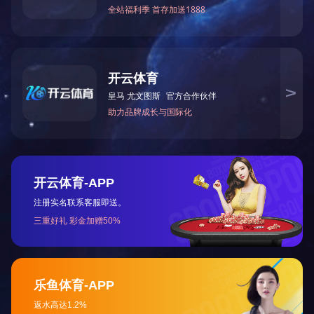
2025-09-18
锥头是螺栓球钢网架结构中采用的零配件，电焊焊接在钢管的顶端，
螺杆越过其底端圆洞拧入螺栓球，螺丝帽在锥头內…
联系电话：15862188298 / 15862188291
联系人：张经理
邮箱：jslpjsgc@163.com
地址：徐州市西郊段园镇万茂产业园区