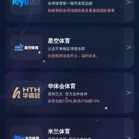
网架杆件
※ 您的当前所在位置：
网站LEJING.COM
-
产品展示
-
高强度螺栓
网架杆件
LEJING.COM
网架套筒
其他产品